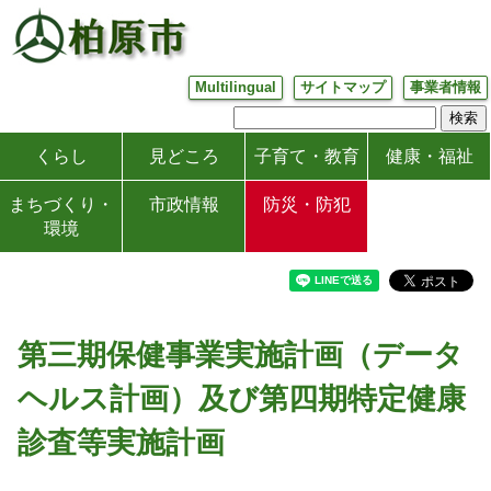
Multilingual
サイトマップ
事業者情報
くらし
見どころ
子育て・教育
健康・福祉
まちづくり・
市政情報
防災・防犯
環境
第三期保健事業実施計画（データ
ヘルス計画）及び第四期特定健康
診査等実施計画