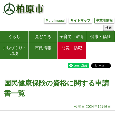
Multilingual
サイトマップ
事業者情報
くらし
見どころ
子育て・教育
健康・福祉
まちづくり・
市政情報
防災・防犯
環境
国民健康保険の資格に関する申請
書一覧
公開日 2024年12月6日