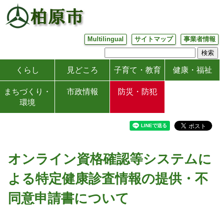
Multilingual
サイトマップ
事業者情報
くらし
見どころ
子育て・教育
健康・福祉
まちづくり・
市政情報
防災・防犯
環境
オンライン資格確認等システムに
よる特定健康診査情報の提供・不
同意申請書について