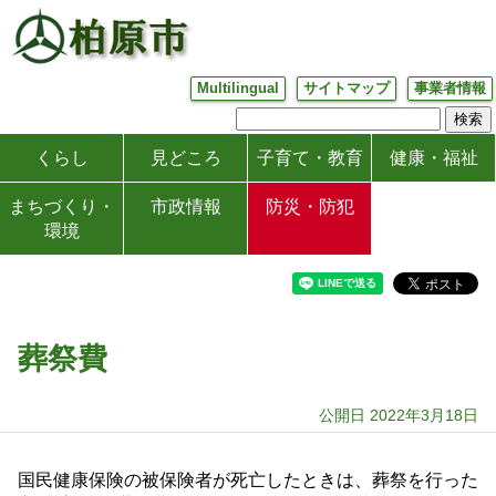
Multilingual
サイトマップ
事業者情報
くらし
見どころ
子育て・教育
健康・福祉
まちづくり・
市政情報
防災・防犯
環境
葬祭費
公開日 2022年3月18日
国民健康保険の被保険者が死亡したときは、葬祭を行った