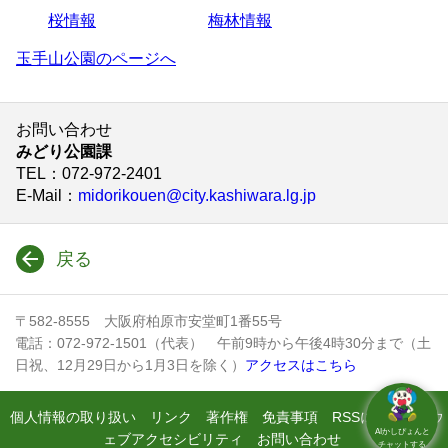
桜情報
梅林情報
玉手山公園のページへ
お問い合わせ
みどり公園課
TEL
：072-972-2401
E-Mail
：
midorikouen@city.kashiwara.lg.jp
戻る
〒582-8555 大阪府柏原市安堂町1番55号
電話：072-972-1501（代表） 午前9時から午後4時30分まで（土
日祝、12月29日から1月3日を除く）
アクセスはこちら
個人情報の取り扱い
リンク
著作権
免責事項
RSSについて
ウ
AIかしぴょんと
ェブアクセシビリティ
お問い合わせ
チャットする