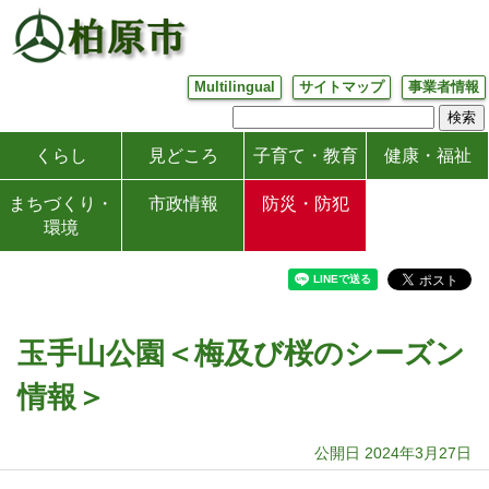
Multilingual
サイトマップ
事業者情報
くらし
見どころ
子育て・教育
健康・福祉
まちづくり・
市政情報
防災・防犯
環境
玉手山公園＜梅及び桜のシーズン
情報＞
公開日 2024年3月27日