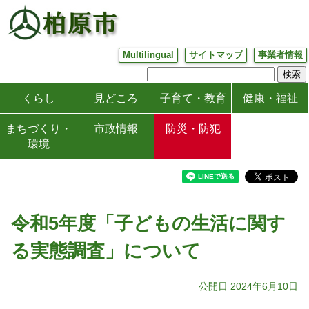
Multilingual
サイトマップ
事業者情報
くらし
見どころ
子育て・教育
健康・福祉
まちづくり・
市政情報
防災・防犯
環境
令和5年度「子どもの生活に関す
る実態調査」について
公開日 2024年6月10日