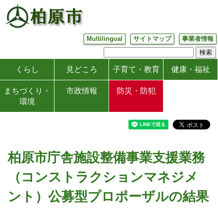
Multilingual
サイトマップ
事業者情報
くらし
見どころ
子育て・教育
健康・福祉
まちづくり・
市政情報
防災・防犯
環境
柏原市庁舎施設整備事業支援業務
（コンストラクションマネジメ
ント）公募型プロポーザルの結果