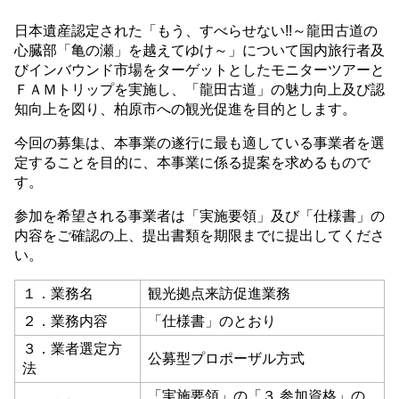
日本遺産認定された「もう、すべらせない!!～龍田古道の
心臓部「亀の瀬」を越えてゆけ～」について国内旅行者及
びインバウンド市場をターゲットとしたモニターツアーと
ＦＡＭトリップを実施し、「龍田古道」の魅力向上及び認
知向上を図り、柏原市への観光促進を目的とします。
今回の募集は、本事業の遂行に最も適している事業者を選
定することを目的に、本事業に係る提案を求めるもので
す。
参加を希望される事業者は「実施要領」及び「仕様書」の
内容をご確認の上、提出書類を期限までに提出してくださ
い。
１．業務名
観光拠点来訪促進業務
２．業務内容
「仕様書」のとおり
３．業者選定方
公募型プロポーザル方式
法
「実施要領」の「３ 参加資格」の