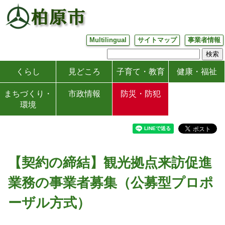
Multilingual
サイトマップ
事業者情報
くらし
見どころ
子育て・教育
健康・福祉
まちづくり・
市政情報
防災・防犯
環境
【契約の締結】観光拠点来訪促進
業務の事業者募集（公募型プロポ
ーザル方式）