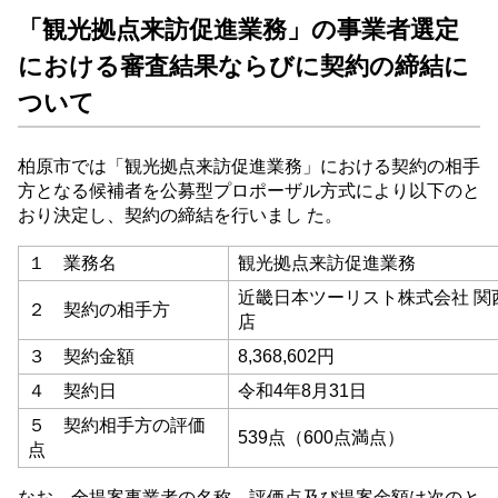
「観光拠点来訪促進業務」の事業者選定
における審査結果ならびに契約の締結に
ついて
柏原市では「観光拠点来訪促進業務」における契約の相手
方となる候補者を公募型プロポーザル方式により以下のと
おり決定し、契約の締結を行いまし た。
１ 業務名
観光拠点来訪促進業務
近畿日本ツーリスト株式会社 関西
２ 契約の相手方
店
３ 契約金額
8,368,602円
４ 契約日
令和4年8月31日
５ 契約相手方の評価
539点（600点満点）
点
なお、全提案事業者の名称、評価点及び提案金額は次のと