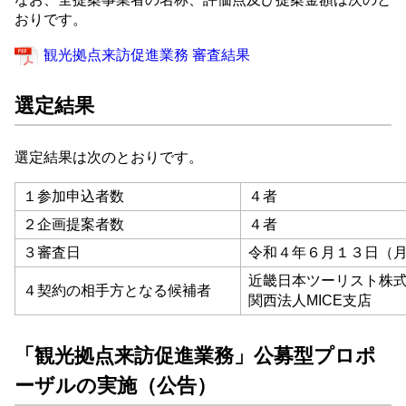
おりです。
観光拠点来訪促進業務 審査結果
選定結果
選定結果は次のとおりです。
１参加申込者数
４者
２企画提案者数
４者
３審査日
令和４年６月１３日（
近畿日本ツーリスト株
４契約の相手方となる候補者
関西法人MICE支店
「観光拠点来訪促進業務」公募型プロポ
ーザルの実施（公告）