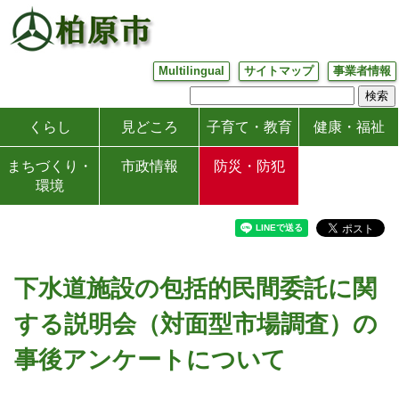
Multilingual
サイトマップ
事業者情報
くらし
見どころ
子育て・教育
健康・福祉
まちづくり・
市政情報
防災・防犯
環境
下水道施設の包括的民間委託に関
する説明会（対面型市場調査）の
事後アンケートについて