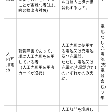
を口腔内に導き構
ことが困難な者(主に
音化するもの。
喉頭摘出者対象)
電
池
な
し
人工内耳に使用す
充
聴覚障害であって、
る電池又は充電池
人工
電
現に人工内耳を装用
及び充電器。
内耳
池
している者
ただし、電池又は
用電
(充
（人工内耳用装用者
充電池(充電器含む)
池
電
カードが必要）
のいずれかのみ支
器
給。
含
む)
３
年
人工肛門を増設し