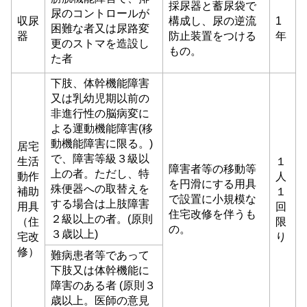
採尿器と蓄尿袋で
尿のコントロールが
収尿
構成し、尿の逆流
1
困難な者又は尿路変
器
防止装置をつける
年
更のストマを造設し
もの。
た者
下肢、体幹機能障害
又は乳幼児期以前の
非進行性の脳病変に
よる運動機能障害(移
動機能障害に限る。)
居宅
で、障害等級３級以
生活
１
障害者等の移動等
上の者。ただし、特
動作
人
を円滑にする用具
殊便器への取替えを
補助
１
で設置に小規模な
する場合は上肢障害
用具
回
住宅改修を伴うも
２級以上の者。(原則
（住
限
の。
３歳以上)
宅改
り
修）
難病患者等であって
下肢又は体幹機能に
障害のある者 (原則３
歳以上。医師の意見