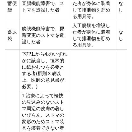
蓄便
直腸機能障害で、ス
た者が身体に装着
な
袋
トマを造設した者
して排泄物を貯め
し
る用具等。
人工膀胱を増設し
膀胱機能障害で、尿
蓄尿
た者が身体に装着
な
路変更のストマを造
袋
して排泄物を貯め
し
設した者
る用具等。
下記1.から4.のいずれ
かに該当し、恒常的
に紙おむつを必要と
する者(原則３歳以
上。医師の意見書が
必要。)
1.治療によって軽快
の見込みのないスト
マ周辺の皮膚の著し
いびらん、ストマの
変形のためストマ装
具を装着できない者