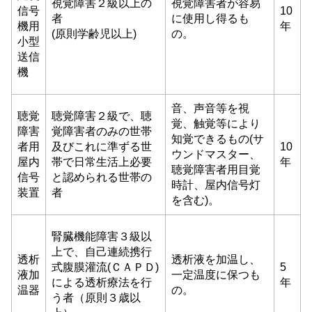
視覚障害２級以上の
視覚障害者が容易
信号
10
者
に使用し得るも
機用
年
(原則学齢児以上)
の。
小型
送信
機
音、声音等を視
聴覚
聴覚障害２級で、聴
覚、触覚等により
障害
覚障害者のみの世帯
知覚できるもの(サ
者用
及びこれに準ずる世
10
ウンドマスター、
屋内
帯で日常生活上必要
年
聴覚障害者用目覚
信号
と認められる世帯の
時計、屋内信号灯
装置
者
を含む)。
腎臓機能障害３級以
上で、自己連続携行
透析
透析液を加温し、
式腹膜灌流(ＣＡＰＤ)
5
液加
一定温度に保つも
による透析療法を行
年
温器
の。
う者（原則３歳以