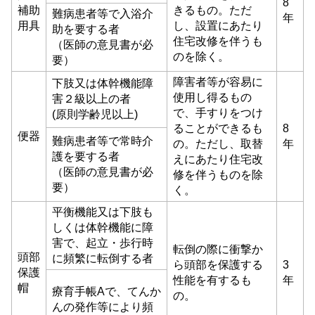
8
補助
きるもの。ただ
難病患者等で入浴介
年
用具
し、設置にあたり
助を要する者
住宅改修を伴うも
（医師の意見書が必
のを除く。
要）
障害者等が容易に
下肢又は体幹機能障
使用し得るもの
害２級以上の者
で、手すりをつけ
(原則学齢児以上)
ることができるも
8
便器
難病患者等で常時介
の。ただし、取替
年
護を要する者
えにあたり住宅改
（医師の意見書が必
修を伴うものを除
要）
く。
平衡機能又は下肢も
しくは体幹機能に障
害で、起立・歩行時
転倒の際に衝撃か
頭部
に頻繁に転倒する者
ら頭部を保護する
3
保護
性能を有するも
年
帽
療育手帳Aで、てんか
の。
んの発作等により頻