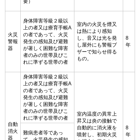
要）
身体障害等級２級以
室内の火災を煙又
上の者又は療育手帳A
は熱により感知
火災
の者であって、火災
し、音又は光を発
8
警報
発生の感知及び避難
し屋外にも警報ブ
年
器
が著しく困難な障害
ザーで知らせ得る
者のみの世帯及びこ
もの。
れに準ずる世帯の者
身体障害等級２級以
上の者又は療育手帳A
の者であって、火災
発生の感知及び避難
が著しく困難な障害
者のみの世帯及びこ
室内温度の異常上
れに準ずる世帯の者
昇又は炎の接触で
自動
自動的に消火液を
8
消火
難病患者等であっ
噴射し、初期火災
年
器
て、火災発生の感知