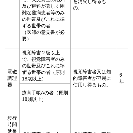
を消火し得るも
及び避難が著しく困
の。
難な難病患者等のみ
の世帯及びこれに準
ずる世帯の者
（医師の意見書が必
要）
視覚障害２級以上
で、視覚障害者のみ
の世帯及びこれに準
電磁
視覚障害者又は知
ずる世帯の者（原則
6
調理
的障害者が容易に
18歳以上）
年
器
使用し得るもの。
療育手帳Aの者（原則
18歳以上）
歩行
時間
延長