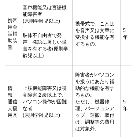
音声機能又は言語機
能障害者
携帯
(原則学齢児以上)
携帯式で、ことば
用会
を音声又は文章に
5
話補
肢体不自由者で発
変換する機能を有
年
助装
声・発語に著しい障
するもの。
置
害を有する者(原則学
齢児以上)
障害者がパソコン
を扱うにあたり補
情
上肢機能障害又は視
助的な機能を有す
報・
覚障害２級以上で、
るもの。
通信
パソコン操作が困難
ただし、機器修
5
支援
な者
理、バージョンア
年
用具
(原則学齢児以上)
ップ、運搬、取付
け、調整等の費用
は対象外。