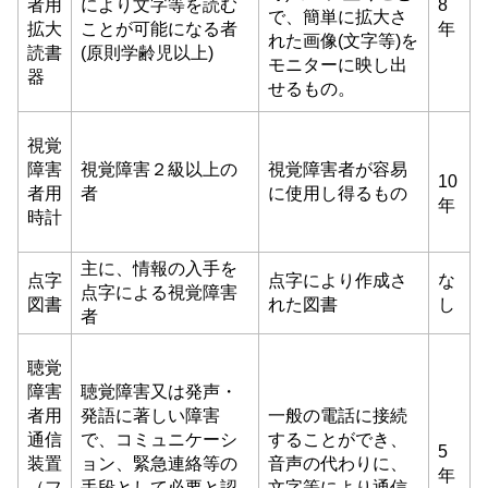
者用
により文字等を読む
8
で、簡単に拡大さ
拡大
ことが可能になる者
年
れた画像(文字等)を
読書
(原則学齢児以上)
モニターに映し出
器
せるもの。
視覚
障害
視覚障害２級以上の
視覚障害者が容易
10
者用
者
に使用し得るもの
年
時計
主に、情報の入手を
点字
点字により作成さ
な
点字による視覚障害
図書
れた図書
し
者
聴覚
障害
聴覚障害又は発声・
者用
発語に著しい障害
一般の電話に接続
通信
で、コミュニケーシ
することができ、
5
装置
ョン、緊急連絡等の
音声の代わりに、
年
（フ
手段として必要と認
文字等により通信