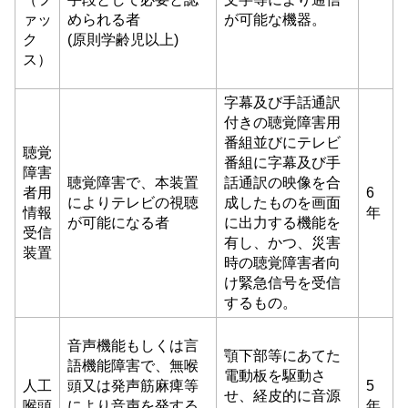
ァッ
められる者
が可能な機器。
ク
(原則学齢児以上)
ス）
字幕及び手話通訳
付きの聴覚障害用
番組並びにテレビ
聴覚
番組に字幕及び手
障害
聴覚障害で、本装置
話通訳の映像を合
者用
6
によりテレビの視聴
成したものを画面
情報
年
が可能になる者
に出力する機能を
受信
有し、かつ、災害
装置
時の聴覚障害者向
け緊急信号を受信
するもの。
音声機能もしくは言
顎下部等にあてた
語機能障害で、無喉
電動板を駆動さ
人工
頭又は発声筋麻痺等
5
せ、経皮的に音源
喉頭
により音声を発する
年