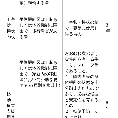
繁に転倒する者
Ｔ字
平衡機能又は下肢も
Ｔ字状・棒状の杖
状・
しくは体幹機能に障
3
で、容易に使用し
棒状
害で、歩行障害があ
年
得るもの。
の杖
る者
おおむね次のよう
な性能を有する手
平衡機能又は下肢も
すり、スロープ等
しくは体幹機能に障
であること。
害で、家庭内の移動
１．障害者等の身
等において介助を要
体機能の状態を十
する者(原則３歳以上)
分踏まえたもので
移
あり、必要な強度
動・
と安定性を有する
8
移乗
もの
年
支援
２．転倒予防、立
用具
ち上がり