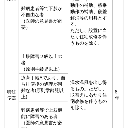
動作の補助、移乗
難病患者等で下肢が
動作の補助、段差
不自由な者
解消等の用具とす
（医師の意見書が必
る。
要）
ただし、設置に当
たり住宅改修を伴
うものを除く。
上肢障害２級以上の
者
（原則学齢児以上）
療育手帳Aであり、自
温水温風を出し得
ら排便後の処理が困
るもの。ただし、
難な者(原則学齢児以
特殊
8
取替えにあたり住
上)
便器
年
宅改修を伴うもの
を除く。
難病患者等で上肢機
能に障害のある者
（医師の意見書が必