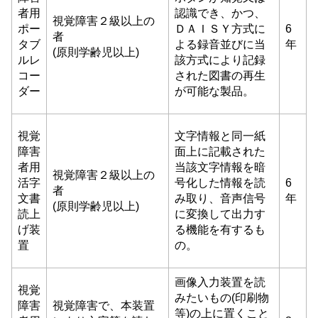
者用
認識でき、かつ、
視覚障害２級以上の
ポー
ＤＡＩＳＹ方式に
6
者
タブ
よる録音並びに当
年
(原則学齢児以上)
ルレ
該方式により記録
コー
された図書の再生
ダー
が可能な製品。
視覚
文字情報と同一紙
障害
面上に記載された
者用
当該文字情報を暗
視覚障害２級以上の
活字
号化した情報を読
6
者
文書
み取り、音声信号
年
(原則学齢児以上)
読上
に変換して出力す
げ装
る機能を有するも
置
の。
画像入力装置を読
視覚
みたいもの(印刷物
障害
視覚障害で、本装置
等)の上に置くこと