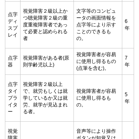
視覚障害２級以上か
文字等のコンピュ
点字
つ聴覚障害２級の重
ータの画面情報を
ディ
6
度重複障害者であっ
点字等により示す
スプ
年
て必要と認められる
ことのできるも
レイ
者
の。
視覚障害者が容易
点字
視覚障害がある者(原
7
に使用し得るもの
器
則学齢児以上)
年
(点筆を含む)。
点字
視覚障害２級以上
タイ
で、就労もしくは就
視覚障害者が容易
5
プラ
学しているか又は就
に使用し得るも
年
イタ
労、就学が見込まれ
の。
ー
る者。
視覚
音声等により操作
障害
ボタンが知覚又は