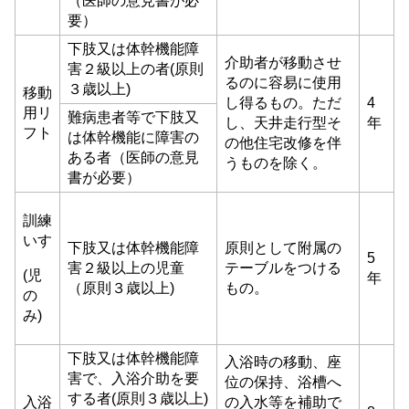
（医師の意見書が必
要）
下肢又は体幹機能障
介助者が移動させ
害２級以上の者(原則
るのに容易に使用
３歳以上)
移動
し得るもの。ただ
4
用リ
難病患者等で下肢又
し、天井走行型そ
年
フト
は体幹機能に障害の
の他住宅改修を伴
ある者（医師の意見
うものを除く。
書が必要）
訓練
いす
下肢又は体幹機能障
原則として附属の
5
害２級以上の児童
テーブルをつける
(児
年
（原則３歳以上)
もの。
の
み)
下肢又は体幹機能障
入浴時の移動、座
害で、入浴介助を要
位の保持、浴槽へ
する者(原則３歳以上)
入浴
の入水等を補助で