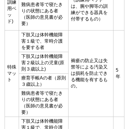
訓練
難病患者等で寝たき
は、腕や脚等の訓
用ベ
りの状態にある者
練ができる器具を
ッ
（医師の意見書が必
付帯するもの）
ド)
要）
下肢又は体幹機能障
害１級で、常時介護
を要する者
下肢又は体幹機能障
褥瘡の防止又は失
害２級以上の児童(原
特殊
禁等による汚染又
則３歳以上)
5
マッ
は損耗を防止でき
年
療育手帳Aの者（原則
ト
る機能を有するも
３歳以上）
の。
難病患者等で寝たき
りの状態にある者
（医師の意見書が必
要）
下肢又は体幹機能障
害１級で、常時介護