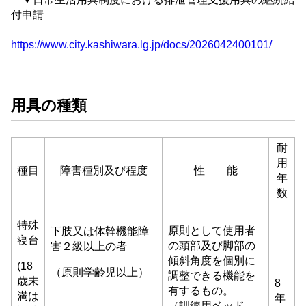
付申請
https://www.city.kashiwara.lg.jp/docs/2026042400101/
用具の種類
耐
用
種目
障害種別及び程度
性 能
年
数
特殊
原則として使用者
下肢又は体幹機能障
寝台
の頭部及び脚部の
害２級以上の者
傾斜角度を個別に
(18
（原則学齢児以上）
調整できる機能を
歳未
8
有するもの。
満は
年
（訓練用ベッド