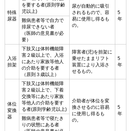
を要する者(原則学齢
尿が自動的に吸引
児以上)
特殊
されるもので、容
5
尿器
易に使用し得るも
年
難病患者等で自力で
の。
排尿できない者
（医師の意見書が必
要）
下肢又は体幹機能障
障害者(児)を担架に
害２級以上で、入浴
入浴
乗せたままリフト
5
にあたり家族等他人
担架
装置により入浴さ
年
の介助を要する者
せるもの。
（原則３歳以上）
下肢又は体幹機能障
害２級以上で、下着
交換等にあたり家族
介助者が体位を変
等他人の介助を要す
体位
換させるのに容易
5
る者(原則学齢児以上)
変換
に使用し得るも
年
器
難病患者等で寝たき
の。
りの状態にある者