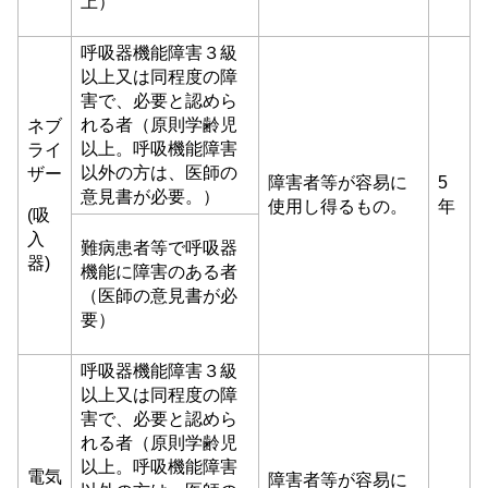
上）
呼吸器機能障害３級
以上又は同程度の障
害で、必要と認めら
れる者（原則学齢児
ネブ
以上。呼吸機能障害
ライ
以外の方は、医師の
ザー
障害者等が容易に
5
意見書が必要。）
使用し得るもの。
年
(吸
入
難病患者等で呼吸器
器)
機能に障害のある者
（医師の意見書が必
要）
呼吸器機能障害３級
以上又は同程度の障
害で、必要と認めら
れる者（原則学齢児
以上。呼吸機能障害
電気
障害者等が容易に