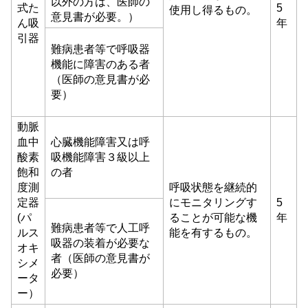
以外の方は、医師の
式た
5
使用し得るもの。
意見書が必要。）
ん吸
年
引器
難病患者等で呼吸器
機能に障害のある者
（医師の意見書が必
要）
動脈
血中
心臓機能障害又は呼
酸素
吸機能障害３級以上
飽和
の者
度測
呼吸状態を継続的
定器
にモニタリングす
5
(パ
ることが可能な機
年
難病患者等で人工呼
ルス
能を有するもの。
吸器の装着が必要な
オキ
者（医師の意見書が
シメ
必要）
ータ
ー）