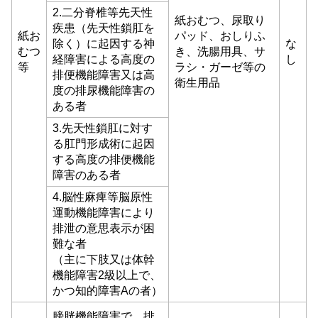
2.二分脊椎等先天性
紙おむつ、尿取り
疾患（先天性鎖肛を
紙お
パッド、おしりふ
除く）に起因する神
な
むつ
き、洗腸用具、サ
経障害による高度の
し
等
ラシ・ガーゼ等の
排便機能障害又は高
衛生用品
度の排尿機能障害の
ある者
3.先天性鎖肛に対す
る肛門形成術に起因
する高度の排便機能
障害のある者
4.脳性麻痺等脳原性
運動機能障害により
排泄の意思表示が困
難な者
（主に下肢又は体幹
機能障害2級以上で、
かつ知的障害Aの者）
膀胱機能障害で、排