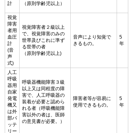
計
（原則学齢児以上）
視覚
障害
視覚障害者２級以上
者用
で、視覚障害のみの
血圧
音声により知覚で
5
世帯及びこれに準ず
計
きるもの。
年
る世帯の者
(音
（原則学齢児以上)
声
式)
人工
呼吸
呼吸器機能障害３級
器用
以上又は同程度の障
自家
害で、人工呼吸器の
発電
障害者等が容易に
5
装着が必要と認めら
機又
使用できるもの。
年
れる者（呼吸機能障
は外
害以外の者は、医師
部バ
の意見書が必要。）
ッテ
リー