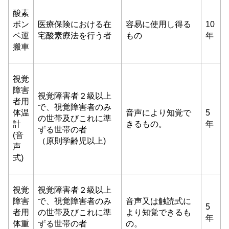
酸素
ボン
医療保険における在
容易に使用し得る
10
ベ運
宅酸素療法を行う者
もの
年
搬車
視覚
障害
視覚障害者２級以上
者用
で、視覚障害者のみ
体温
音声により知覚で
5
の世帯及びこれに準
計
きるもの。
年
ずる世帯の者
(音
（原則学齢児以上)
声
式)
視覚
視覚障害者２級以上
障害
で、視覚障害者のみ
音声又は触読式に
5
者用
の世帯及びこれに準
より知覚できるも
年
体重
ずる世帯の者
の。