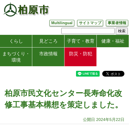
Multilingual
サイトマップ
事業者情報
くらし
見どころ
子育て・教育
健康・福祉
まちづくり・
市政情報
防災・防犯
環境
柏原市民文化センター長寿命化改
修工事基本構想を策定しました。
公開日 2024年5月22日