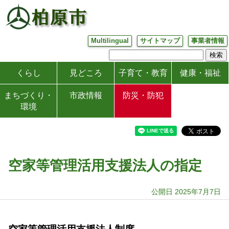
Multilingual
サイトマップ
事業者情報
くらし
見どころ
子育て・教育
健康・福祉
まちづくり・
市政情報
防災・防犯
環境
空家等管理活用支援法人の指定
公開日 2025年7月7日