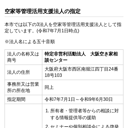
空家等管理活用支援法人の指定
本市では以下の3法人を空家等管理活用支援法人として指
定しています。(令和7年7月1日時点)
※法人名による五十音順
法人の名称又は
特定非営利活動法人 大阪空き家相
商号
談センター
大阪府大阪市西区南堀江四丁目24番
法人の住所
18号103
事務所又は営業
同上
所の所在地
指定期間
令和7年7月1日～令和9年6月30日
所有者・管理者等からの相談に対
する情報提供等の援助
セミナーや個別相談会による啓発