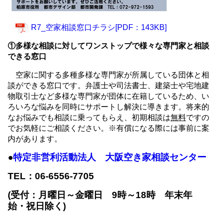
R7_空家相談窓口チラシ[PDF：143KB]
①多様な相談に対してワンストップで様々な専門家と相談
できる窓口
空家に関する多種多様な専門家が所属している団体と相
談ができる窓口です。弁護士や司法書士、建築士や宅地建
物取引士など多様な専門家が団体に在籍しているため、い
ろいろな悩みを同時にサポートし解決に導きます。将来的
なお悩みでも相談に乗ってもらえ、初期相談は
無料
ですの
でお気軽にご相談ください。※有償になる際には事前に案
内があります。
●
特定非営利活動法人 大阪空き家相談センター
TEL：06-6556-7705
(受付：月曜日～金曜日 9時～18
時 年末年
始・祝日除く)