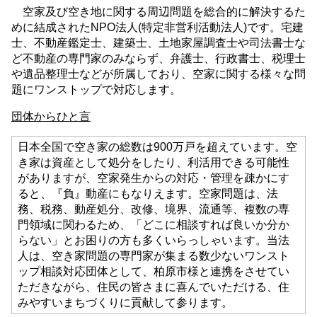
空家及び空き地に関する周辺問題を総合的に解決するた
めに結成されたNPO法人(特定非営利活動法人)です。宅建
士、不動産鑑定士、建築士、土地家屋調査士や司法書士な
ど不動産の専門家のみならず、弁護士、行政書士、税理士
や遺品整理士などが所属しており、空家に関する様々な問
題にワンストップで対応します。
団体からひと言
日本全国で空き家の総数は900万戸を超えています。空
き家は資産として処分をしたり、利活用できる可能性
がありますが、空家発生からの対応・管理を疎かにす
ると、『負』動産にもなりえます。空家問題は、法
務、税務、動産処分、改修、境界、流通等、複数の専
門領域に関わるため、「どこに相談すれば良いか分か
らない」とお困りの方も多くいらっしゃいます。当法
人は、空き家問題の専門家が集まる数少ないワンスト
ップ相談対応団体として、柏原市様と連携をさせてい
ただきながら、住民の皆さまに喜んでいただける、住
みやすいまちづくりに貢献して参ります。