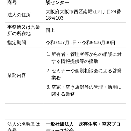
商号
談センター
大阪府大阪市西区南堀江四丁目24番
法人の住所
18号103
事務所又は営業
同上
所の所在地
指定期間
令和7年7月1日～令和9年6月30日
所有者・管理者等からの相談に対
する情報提供等の援助
セミナーや個別相談会による啓発
業務内容
業務
空家・空き店舗等の管理・活用に
関する業務
法人の名称又は
一般社団法人 既存住宅・空家プロ
商号
デュース協会