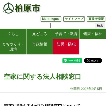
Multilingual
サイトマップ
事業者情報
くらし
見どころ
子育て・教育
健康・福祉
まちづくり・
市政情報
防災・防犯
環境
空家に関する法人相談窓口
公開日 2025年9月5日