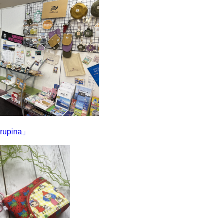
rupina
」