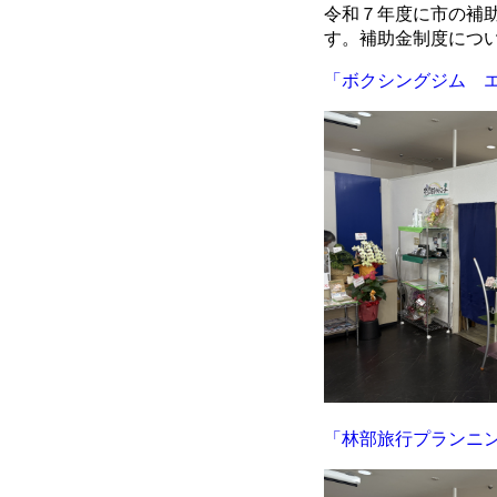
令和７年度に市の補
す。補助金制度につ
「
ボクシングジム 
「
林部旅行プランニ