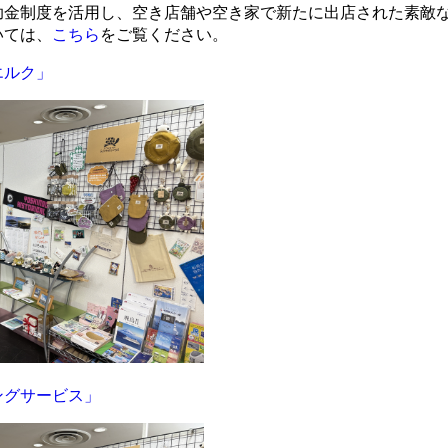
助金制度を活用し、空き店舗や空き家で新たに出店された素敵
いては、
こちら
をご覧ください。
エルク
」
ングサービス
」