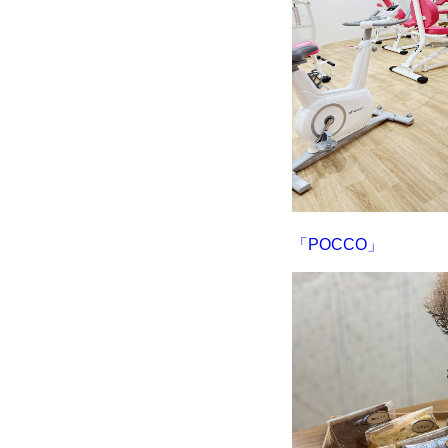
「POCCO」