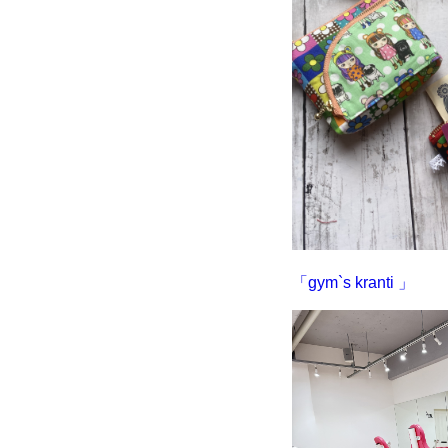
「gym`s kranti 」