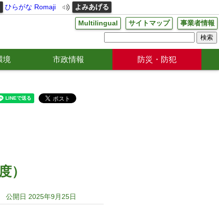
る
ひらがな
Romaji
よみあげる
Multilingual
サイトマップ
事業者情報
環境
市政情報
防災・防犯
度）
公開日 2025年9月25日