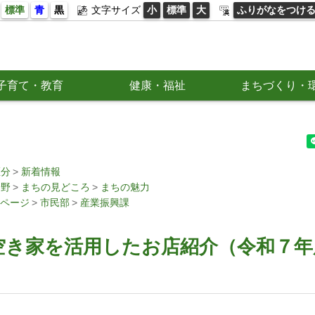
標準
青
黒
文字サイズ
小
標準
大
ふりがなをつけ
子育て・教育
健康・福祉
まちづくり・
区分
新着情報
分野
まちの見どころ
まちの魅力
ページ
市民部
産業振興課
空き家を活用したお店紹介（令和７年