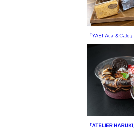
「YAEI Acai＆Cafe
「ATELIER HARUK