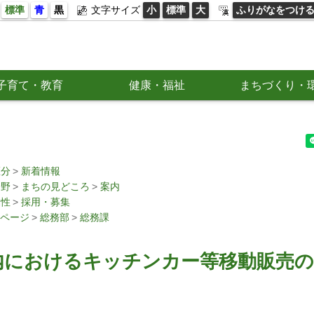
標準
青
黒
文字サイズ
小
標準
大
ふりがなをつけ
子育て・教育
健康・福祉
まちづくり・
区分
新着情報
分野
まちの見どころ
案内
属性
採用・募集
ページ
総務部
総務課
内におけるキッチンカー等移動販売の