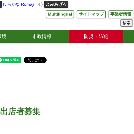
る
ひらがな
Romaji
よみあげる
Multilingual
サイトマップ
事業者情報
環境
市政情報
防災・防犯
出店者募集