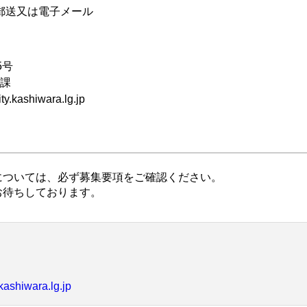
郵送又は電子メール
5号
務課
.kashiwara.lg.jp
については、必ず募集要項をご確認ください。
お待ちしております。
ashiwara.lg.jp