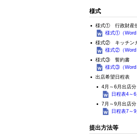
様式
様式① 行政財産
様式①（Word）
様式② キッチン
様式②（Word）
様式③ 誓約書
様式③（Word）
出店希望日程表
4月～6月出店分
日程表4～6月
7月～9月出店分
日程表7～9月
提出方法等