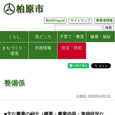
Multilingual
サイトマップ
事業者情報
くらし
見どころ
子育て・教育
健康・福祉
まちづくり・
市政情報
防災・防犯
環境
整備係
公開日 2026年4月1日
■主な事業の紹介（概要・事業内容・進捗状況な