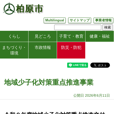
Multilingual
サイトマップ
事業者情報
くらし
見どころ
子育て・教育
健康・福祉
まちづくり・
市政情報
防災・防犯
環境
地域少子化対策重点推進事業
公開日 2026年6月11日