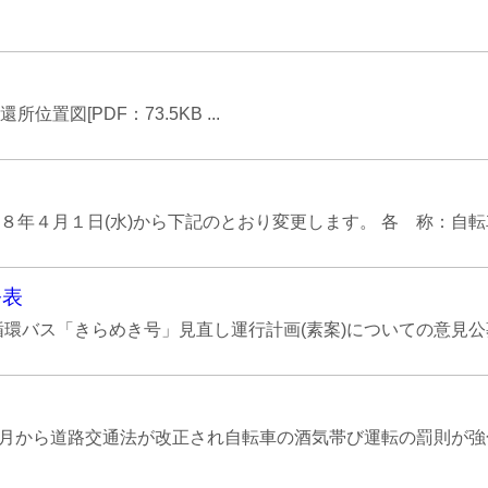
図[PDF：73.5KB ...
年４月１日(水)から下記のとおり変更します。 各 称：自転車等
公表
環バス「きらめき号」見直し運行計画(素案)についての意見公募
月から道路交通法が改正され自転車の酒気帯び運転の罰則が強化