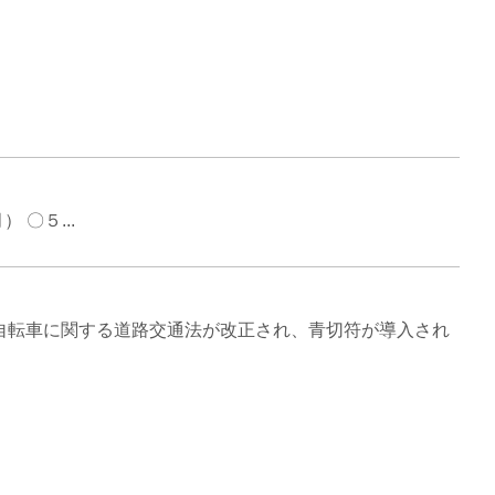
〇５...
る道路交通法が改正され、青切符が導入され