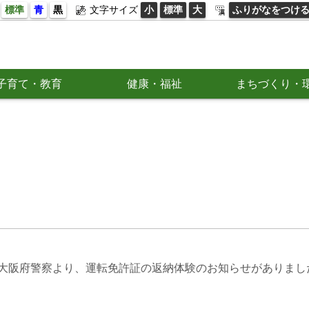
標準
青
黒
文字サイズ
小
標準
大
ふりがなをつけ
子育て・教育
健康・福祉
まちづくり・
大阪府警察より、運転免許証の返納体験のお知らせがありました