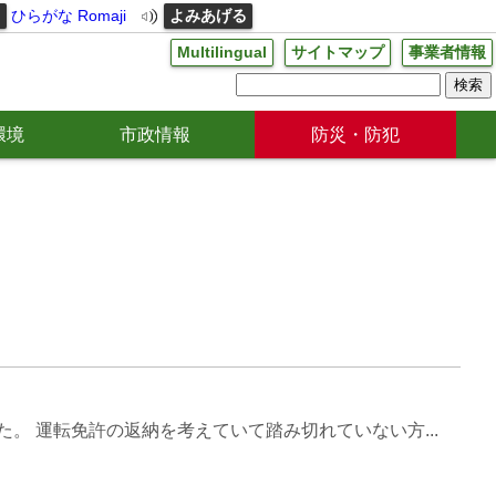
る
ひらがな
Romaji
よみあげる
Multilingual
サイトマップ
事業者情報
環境
市政情報
防災・防犯
。 運転免許の返納を考えていて踏み切れていない方...