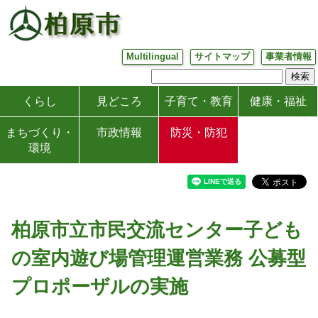
Multilingual
サイトマップ
事業者情報
くらし
見どころ
子育て・教育
健康・福祉
まちづくり・
市政情報
防災・防犯
環境
柏原市立市民交流センター子ども
の室内遊び場管理運営業務 公募型
プロポーザルの実施