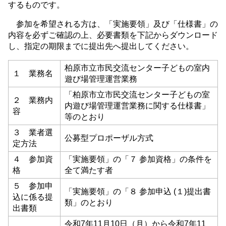
するものです。
参加を希望される方は、「実施要領」及び「仕様書」の
内容を必ずご確認の上、必要書類を下記からダウンロード
し、指定の期限までに提出先へ提出してください。
柏原市立市民交流センター子どもの室内
１ 業務名
遊び場管理運営業務
「柏原市立市民交流センター子どもの室
２ 業務内
内遊び場管理運営業務に関する仕様書」
容
等のとおり
３ 業者選
公募型プロポーザル方式
定方法
４ 参加資
「実施要領」の「７ 参加資格」の条件を
格
全て満たす者
５ 参加申
「実施要領」の「８ 参加申込 (１)提出書
込に係る提
類」のとおり
出書類
令和7年11月10日（月）から令和7年11