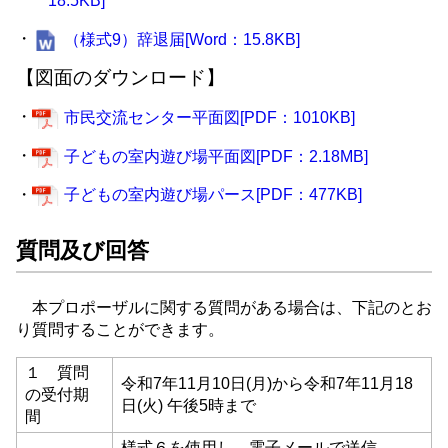
18.5KB]
・
（様式9）辞退届[Word：15.8KB]
【図面のダウンロード】
・
市民交流センター平面図[PDF：1010KB]
・
子どもの室内遊び場平面図[PDF：2.18MB]
・
子どもの室内遊び場パース[PDF：477KB]
質問及び回答
本プロポーザルに関する質問がある場合は、下記のとお
り質問することができます。
１ 質問
令和7年11月10日(月)から令和7年11月18
の受付期
日(火) 午後5時まで
間
様式６を使用し、電子メールで送信。