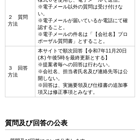
※電子メール以外の質問は受け付けな
い。
２ 質問
※電子メールが届いているか電話にて確
方法
認すること。
※電子メールの件名は「【会社名】プロ
ポーザル質問書」とすること。
本サイトで順次回答【令和7年11月20日
(木) 午後5時を最終更新とする】
※提案者毎への回答は行わない。
３ 回答
※会社名、担当者氏名及び連絡先等は公
方法
開しない。
※回答は、実施要領及び仕様書の追加事
項又は修正事項とみなす。
質問及び回答の公表