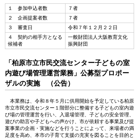
１ 参加申込者数
７者
２ 企画提案者数
７者
３ 審査日
令和７年１２月２２日
４ 契約の相手方となる
一般財団法人大阪教育文化
候補者
振興財団
「柏原市立市民交流センター子どもの室
内遊び場管理運営業務」公募型プロポー
ザルの実施 （公告）
本業務は、令和８年５月に供用開始を予定している柏原
市立市民交流センター１階部分に整備する子どもの室内遊
び場の管理運営を行い、入退場管理、子どもの安全管理、
遊びの助言や子どもへの声かけ、市が依頼する事業及び提
案事業の企画・実施などを行うことによって、来場者の満
足度を高め、本市の子育て支援の充実を図ることを目的と