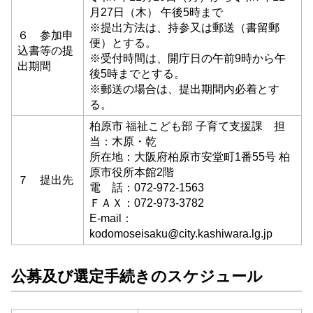
月27日（木） 午後5時まで
※提出方法は、持参又は郵送（書留郵
６ 参加申
便）とする。
込書等の提
※受付時間は、開庁日の午前9時から午
出期間
後5時までとする。
※郵送の場合は、提出期間内必着とす
る。
柏原市 福祉こども部 子育て支援課 担
当：木原・乾
所在地：大阪府柏原市安堂町1番55号 柏
原市役所本館2階
７ 提出先
電 話：072-972-1563
ＦＡＸ：072-973-3782
E-mail：
kodomoseisaku@city.kashiwara.lg.jp
公募及び選定手続きのスケジュール