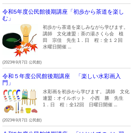
令和5年度公民館後期講座「初歩から茶道を楽し
む」
初歩から茶道を楽しみながら学びます。
講師 文化連盟：茶の湯さくら会 植
田 宗佳 先生 1．日 程：全１２回
水曜日開催 ...
(
2023年9月7日
公民館
)
令和５年度公民館後期講座 「楽しい水彩画入
門」
水彩画を初歩から学びます。 講師 文化
連盟：オイルポット 小西 勝 先生
1．日 程：全12回 日曜日開催 ...
(
2023年9月7日
公民館
)