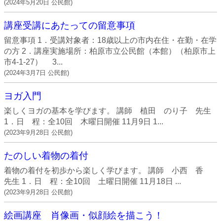
(
2024年5月20日
公民館
)
講座受講にあたっての留意事項
留意事項 1．受講対象者：18歳以上の市内在住・在勤・在学
の方 2．講座実施場所：柏原市立公民館（本館）（柏原市上
市4-1-27） 3...
(
2024年3月7日
公民館
)
ヨガ入門
楽しくヨガの基本を学びます。 講師 植田 のり子 先生
1．日 程：全10回 木曜日開催 11月9日 1...
(
2023年9月28日
公民館
)
たのしい着物の着付
着物の着付を初歩から楽しく学びます。 講師 小西 香
先生 1．日 程：全10回 土曜日開催 11月18日 ...
(
2023年9月28日
公民館
)
絵画講座 肖像画・似顔絵を描こう！