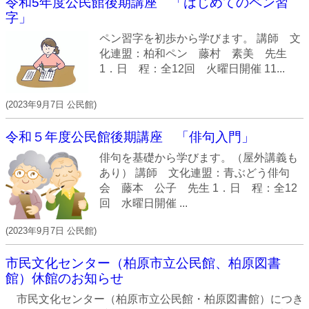
令和5年度公民館後期講座 「はじめてのペン習
字」
ペン習字を初歩から学びます。 講師 文
化連盟：柏和ペン 藤村 素美 先生
1．日 程：全12回 火曜日開催 11...
(
2023年9月7日
公民館
)
令和５年度公民館後期講座 「俳句入門」
俳句を基礎から学びます。（屋外講義も
あり） 講師 文化連盟：青ぶどう俳句
会 藤本 公子 先生 1．日 程：全12
回 水曜日開催 ...
(
2023年9月7日
公民館
)
市民文化センター（柏原市立公民館、柏原図書
館）休館のお知らせ
市民文化センター（柏原市立公民館・柏原図書館）につき