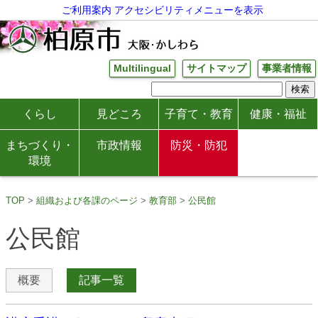
ご利用案内
アクセシビリティメニューを表示
Multilingual
サイトマップ
事業者情報
くらし
見どころ
子育て・教育
健康・福祉
まちづくり・
市政情報
防災・防犯
環境
TOP
組織および各課のページ
教育部
公民館
公民館
概要
記事一覧