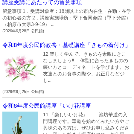
講座受講にあたっての留意事項
留意事項 1．受講対象者：18歳以上の市内在住・在勤・在学
の初心者の方 2．講座実施場所：堅下合同会館（堅下分館）
（柏原市大県3-9-19） ...
(
2026年6月28日
公民館
)
令和8年度公民館教養・基礎講座「きもの着付け」
12.楽しく学んで、きものを素敵にきこ
なしましょう‼ 体型に合ったきものの
装い方とコーディネートを学びます。お
友達とのお食事の際や、お正月など少
し...
(
2026年6月25日
公民館
)
令和8年度公民館講座「いけ花講座」
11.『楽しいいけ花』 池坊華道の入
門講座です。華道を始めてみたい方やご
興味のある方は、ぜひお申し込みくださ