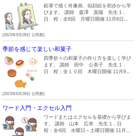
鉛筆で描く肖像画、似顔絵を初歩から学
びます。 講師 森澤 真陽 先生 1．
日 程：全8回 月曜日開催 11月6日...
(
2023年9月28日
公民館
)
季節を感じて楽しい和菓子
四季折々の和菓子の作り方を楽しく学び
ます。 講師 田中 公美子 先生 1．
日 程：全１０回 木曜日開催 11月9...
(
2023年9月28日
公民館
)
ワード入門・エクセル入門
ワードまたはエクセルを基礎から学びま
す。 講師 山本 広幸 先生 1．日
程：全4回 水曜日～土曜日開催 11月...