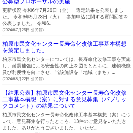
公募型プロポーザルの実施
更新状況 令和6年7月26日（金） 選定結果を公表しまし
た。 令和6年5月28日（火） 参加申込に関する質問回答を
公表しました。 令和6...
(
2024年7月26日
公民館
)
柏原市民文化センター長寿命化改修工事基本構想
を策定しました。
柏原市民文化センターについては、長寿命化改修工事を実施
し、耐震補強による安全性の向上を図るとともに、建物機能
及び利便性を向上させ、当該施設を「地域（まち）...
(
2024年5月22日
公民館
)
【結果公表】柏原市民文化センター長寿命化改修
工事基本構想（案）に対する意見募集（パブリッ
クコメント）の結果について
柏原市民文化センター長寿命化改修工事基本構想（案）につ
いて、意見募集を行ったところ、13件のご意見をいただき
ました。ありがとうございました。 いただ...