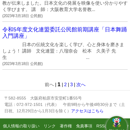
教が伝来しました。日本文化の発展を映像を使い分かりやす
く学びます。 講 師：大阪教育大学名誉教...
(
2023年3月18日
公民館
)
令和5年度文化連盟委託公民館前期講座「日本舞踊
入門講座」
日本の伝統文化を楽しく学び、心と身体を磨きま
しょう！ 講師 文化連盟：八瑠奈会 松本 久美子 先
生 ...
(
2023年3月18日
公民館
)
1
前へ
|
|
2
|
3
|
次へ
〒582-8555 大阪府柏原市安堂町1番55号
電話：072-972-1501（代表） 午前9時から午後4時30分まで（土
日祝、12月29日から1月3日を除く）
アクセスはこちら
個人情報の取り扱い
リンク
著作権
免責事項
RSSについて
ウ