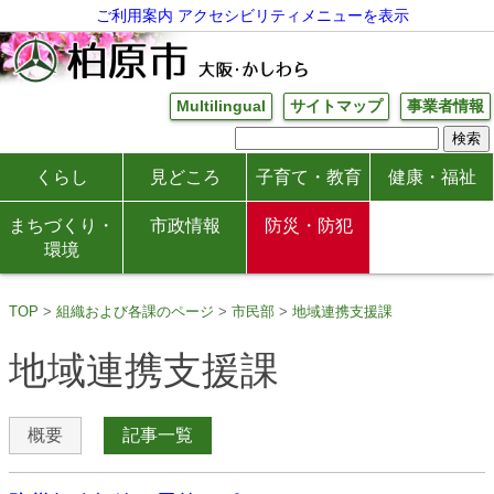
ご利用案内
アクセシビリティメニューを表示
Multilingual
サイトマップ
事業者情報
くらし
見どころ
子育て・教育
健康・福祉
まちづくり・
市政情報
防災・防犯
環境
TOP
組織および各課のページ
市民部
地域連携支援課
地域連携支援課
概要
記事一覧