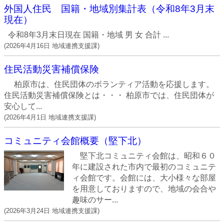
外国人住民 国籍・地域別集計表（令和8年3月末
現在）
令和8年3月末日現在 国籍・地域 男 女 合計 ...
(
2026年4月16日
地域連携支援課
)
住民活動災害補償保険
柏原市は、住民団体のボランティア活動を応援します。
住民活動災害補償保険とは・・・ 柏原市では、住民団体が
安心して...
(
2026年4月1日
地域連携支援課
)
コミュニティ会館概要（堅下北）
堅下北コミュニティ会館は、昭和６０
年に建設された市内で最初のコミュニテ
ィ会館です。会館には、大小様々な部屋
を用意しておりますので、地域の会合や
趣味のサー...
(
2026年3月24日
地域連携支援課
)