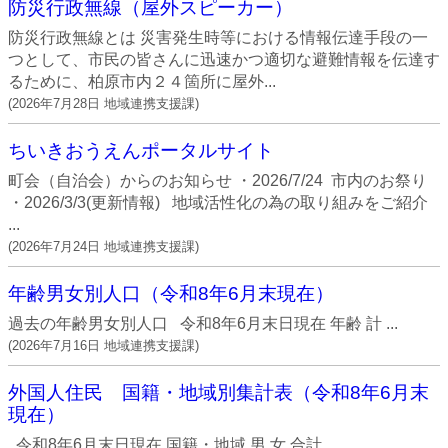
防災行政無線（屋外スピーカー）
防災行政無線とは 災害発生時等における情報伝達手段の一
つとして、市民の皆さんに迅速かつ適切な避難情報を伝達す
るために、柏原市内２４箇所に屋外...
(
2026年7月28日
地域連携支援課
)
ちいきおうえんポータルサイト
町会（自治会）からのお知らせ ・2026/7/24 市内のお祭り
・2026/3/3(更新情報) 地域活性化の為の取り組みをご紹介
...
(
2026年7月24日
地域連携支援課
)
年齢男女別人口（令和8年6月末現在）
過去の年齢男女別人口 令和8年6月末日現在 年齢 計 ...
(
2026年7月16日
地域連携支援課
)
外国人住民 国籍・地域別集計表（令和8年6月末
現在）
令和8年6月末日現在 国籍・地域 男 女 合計 ...