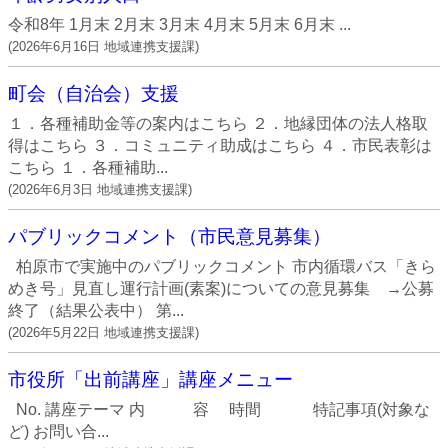
令和8年 1月末 2月末 3月末 4月末 5月末 6月末 ...
(
2026年6月16日
地域連携支援課
)
町会（自治会）支援
１．各種補助金等の案内はこちら ２．地縁団体の法人格取
得はこちら ３．コミュニティ助成はこちら ４．市民表彰は
こちら １．各種補助...
(
2026年6月3日
地域連携支援課
)
パブリックコメント（市民意見募集）
柏原市で実施中のパブリックコメント 市内循環バス「きら
めき号」見直し運行計画(素案)についての意見募集 →公募
終了（結果公表中） 第...
(
2026年5月22日
地域連携支援課
)
市役所「出前講座」講座メニュー
No. 講座テーマ 内 容 時間 特記事項(対象な
ど) お問い合...