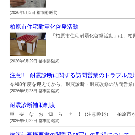
(
2026年8月3日
都市開発課
)
柏原市住宅耐震化啓発活動
「柏原市住宅耐震化啓発活動」は、柏原
(
2026年6月29日
都市開発課
)
注意‼ 耐震診断に関する訪問営業のトラブル急
令和8年度を迎えてから、耐震診断・耐震改修の訪問営業に
(
2026年6月23日
都市開発課
)
耐震診断補助制度
重 要 な お 知 ら せ ！（注意喚起） 「柏原市か
(
2026年6月22日
都市開発課
)
建築計画概要書の閲覧及び写しの取得について