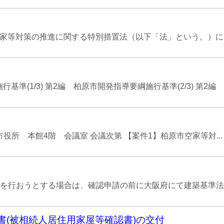
空家等対策の推進に関する特別措置法（以下「法」という。）にお
(1/3) 第2編 柏原市開発指導要綱施行基準(2/3) 第2編 柏
原市役所 本館4階 会議室 会議次第 【案件1】柏原市空家等対...
おうとする場合は、確認申請の前に大阪府にて建築基準法第43
書(被相続人居住用家屋等確認書)の交付