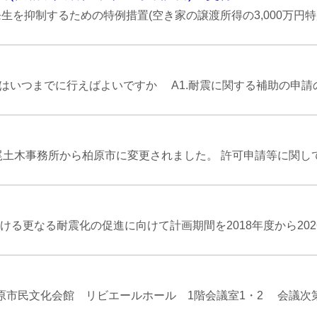
抑制するための特例措置(空き家の譲渡所得の3,000万円特別
請はいつまでに行えばよいですか A1.耐震に関する補助の申請の受
尾土木事務所から柏原市に変更されました。 許可申請等に関して
更なる耐震化の促進に向けて計画期間を2018年度から2026
 柏原市民文化会館 リビエールホール 1階会議室1・2 会議次第 .