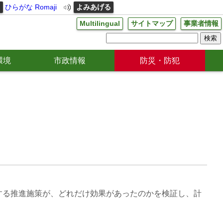
る
ひらがな
Romaji
よみあげる
Multilingual
サイトマップ
事業者情報
環境
市政情報
防災・防犯
する推進施策が、どれだけ効果があったのかを検証し、計