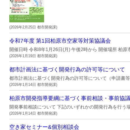
(
2026年2月25日
都市開発課
)
令和7年度 第1回柏原市空家等対策協議会
開催日時 令和8年1月26日(月) 午後2時から 開催場所 柏
(
2026年1月19日
都市開発課
)
都市計画法に基づく開発行為の許可等について
都市計画法に基づく開発行為の許可等について（申請書等）
(
2026年1月14日
都市開発課
)
柏原市開発指導要綱に基づく事前相談・事前協
開発事前相談について 下記のいずれかの開発行為を行う場合
(
2026年1月14日
都市開発課
)
空き家セミナー&個別相談会