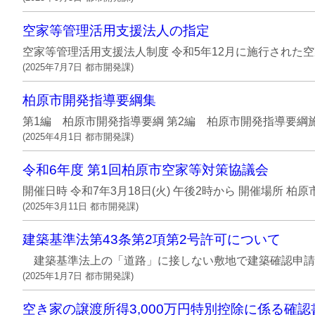
空家等管理活用支援法人の指定
空家等管理活用支援法人制度 令和5年12月に施行された
(
2025年7月7日
都市開発課
)
柏原市開発指導要綱集
第1編 柏原市開発指導要綱 第2編 柏原市開発指導要綱施行基準
(
2025年4月1日
都市開発課
)
令和6年度 第1回柏原市空家等対策協議会
開催日時 令和7年3月18日(火) 午後2時から 開催場所 柏
(
2025年3月11日
都市開発課
)
建築基準法第43条第2項第2号許可について
建築基準法上の「道路」に接しない敷地で建築確認申請を行
(
2025年1月7日
都市開発課
)
空き家の譲渡所得3,000万円特別控除に係る確認