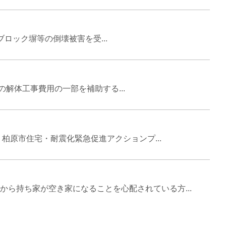
ロック塀等の倒壊被害を受...
解体工事費用の一部を補助する...
原市住宅・耐震化緊急促進アクションプ...
ら持ち家が空き家になることを心配されている方...