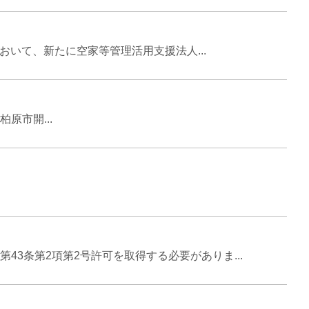
いて、新たに空家等管理活用支援法人...
原市開...
条第2項第2号許可を取得する必要がありま...