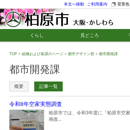
本文へ移動
ご利用案内
背景色
くらし
見どころ
TOP
組織および各課のページ
都市デザイン部
都市開発課
都市開発課
概要
記事一覧
令和8年空家実態調査
柏原市では、令和3年度に『柏原市空
画改...