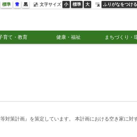
標準
青
黒
文字サイズ
小
標準
大
ふりがなをつけ
子育て・教育
健康・福祉
まちづくり・
家等対策計画』を策定しています。 本計画における空き家に対