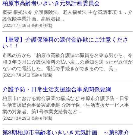
柏原市高齢者いきいき元気計画委員会
概要 根拠法令 介護保険法、老人福祉法 主な審議事項 １．介
護保険事業計画、高齢者福...
(
2021年7月19日
高齢介護課
)
【重要】介護保険料の還付金詐欺にご注意くださ
い！！
市民の方から「柏原市高齢介護課の職員を名乗る男から、令
和３年３月に介護保険料の払い戻しの通知を送ったが返信が
ないので電話した。電話で手続きができるので、氏...
(
2021年7月14日
高齢介護課
)
介護予防・日常生活支援総合事業関係要綱
柏原市における総合事業の構成など 柏原市介護予防・日常
生活支援総合事業実施要綱 介護予防・生活支援サービス事
業の対象者、第1号事業支給費など ...
(
2021年3月29日
高齢介護課
)
第8期柏原市高齢者いきいき元気計画 ～第8期介