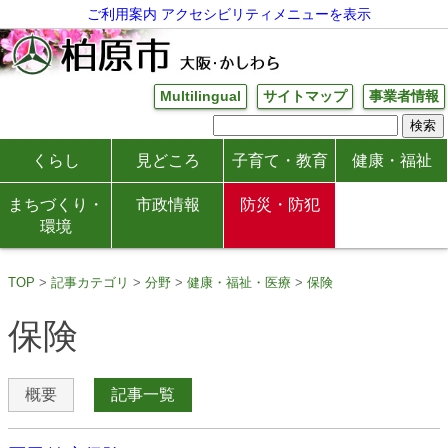
ご利用案内
アクセシビリティメニューを表示
Multilingual
サイトマップ
事業者情報
くらし
見どころ
子育て・教育
健康・福祉
まちづくり・
市政情報
防災・防犯
環境
TOP
記事カテゴリ
分野
健康・福祉・医療
保険
保険
概要
記事一覧