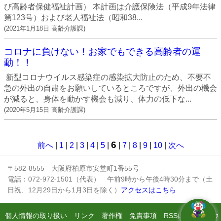
び高齢者保健福祉計画） 本計画は介護保険法（平成9年法律
第123号）および老人福祉法（昭和38...
(
2021年1月18日
高齢介護課
)
コロナに負けない！お家でもできる高齢者の運
動！！
新型コロナウイルス感染症の感染拡大防止のため、不要不
急の外出の自粛をお願いしているところですが、外出の機会
が減ると、身体を動かす機会も減り、体力の低下な...
(
2020年5月15日
高齢介護課
)
6
前へ
|
1
|
2
|
3
|
4
|
5
|
|
7
|
8
|
9
|
10
|
次へ
〒582-8555 大阪府柏原市安堂町1番55号
電話：072-972-1501（代表） 午前9時から午後4時30分まで（土
日祝、12月29日から1月3日を除く）
アクセスはこちら
個人情報の取り扱い
リンク
著作権
免責事項
RSSについて
ウ