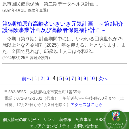
原市国民健康保険 第二期データヘルス計画...
(
2024年4月1日
保険年金課
)
第9期柏原市高齢者いきいき元気計画 ～第9期介
護保険事業計画及び高齢者保健福祉計画～
今期（第９期）計画期間中には、いわゆる団塊世代が75
歳以上となる令和7（2025）年を迎えることとなります。ま
た、全国で見れば、65歳以上人口は令和22...
(
2024年3月25日
高齢介護課
)
4
前へ
|
1
|
2
|
3
|
|
5
|
6
|
7
|
8
|
9
|
10
|
次へ
〒582-8555 大阪府柏原市安堂町1番55号
電話：072-972-1501（代表） 午前9時から午後4時30分まで（土
日祝、12月29日から1月3日を除く）
アクセスはこちら
個人情報の取り扱い
リンク
著作権
免責事項
RSSについて
ウ
AIかしぴょんと
ェブアクセシビリティ
お問い合わせ
チャットする