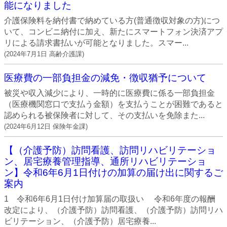
能になりました
介護保険料を納付書で納めている方(普通徴収対象の方)につ
いて、コンビニ納付に加え、新たにスマートフォン決済アプ
リによる請求書払いが可能となりました。スマー...
(
2024年7月1日
高齢介護課
)
医療費の一部負担金の減免・徴収猶予について
被災や収入減少により、一時的に医療費に係る一部負担金
（医療機関窓口で支払う金額）を支払うことが困難であると
認められる被保険者に対して、その支払いを免除また...
(
2024年6月12日
保険年金課
)
【（介護予防）訪問看護、訪問リハビリテーショ
ン、居宅療養管理指導、通所リハビリテーショ
ン】令和6年6月1日付けの加算の届け出に関するご
案内
1 令和6年6月1日付け加算届の取扱い 令和6年度の報酬
改定により、（介護予防）訪問看護、（介護予防）訪問リハ
ビリテーション、（介護予防）居宅療養...