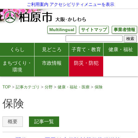
ご利用案内
アクセシビリティメニューを表示
Multilingual
サイトマップ
事業者情報
くらし
見どころ
子育て・教育
健康・福祉
まちづくり・
市政情報
防災・防犯
環境
TOP
記事カテゴリ
分野
健康・福祉・医療
保険
保険
概要
記事一覧